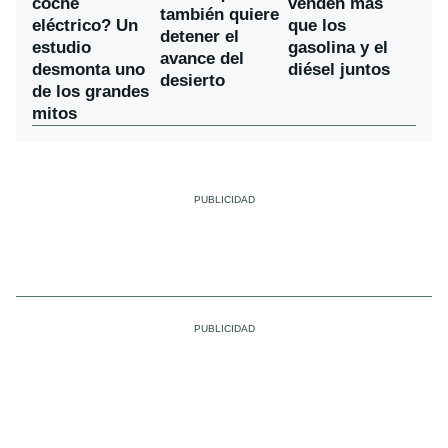
coche
venden más
también quiere
eléctrico? Un
que los
detener el
estudio
gasolina y el
avance del
desmonta uno
diésel juntos
desierto
de los grandes
mitos