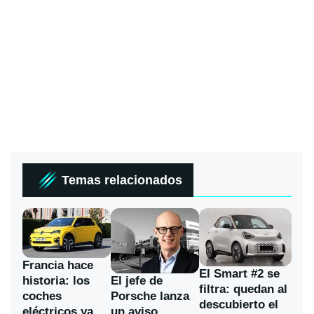
Temas relacionados
Francia hace
El Smart #2 se
historia: los
El jefe de
filtra: quedan al
coches
Porsche lanza
descubierto el
eléctricos ya
un aviso