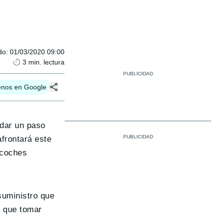
do
:
01/03/2020 09:00
3
min. lectura
enos en Google
dar un paso
afrontará este
 coches
suministro que
n que tomar