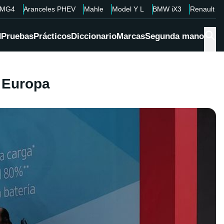
MG4
Aranceles PHEV
Mahle
Model Y L
BMW iX3
Renault 4
d
Pruebas
Prácticos
Diccionario
Marcas
Segunda mano
a Europa