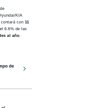
 de
 Hyundai/KIA
e contará con
11
el 6.6% de las
des al año
.
empo de