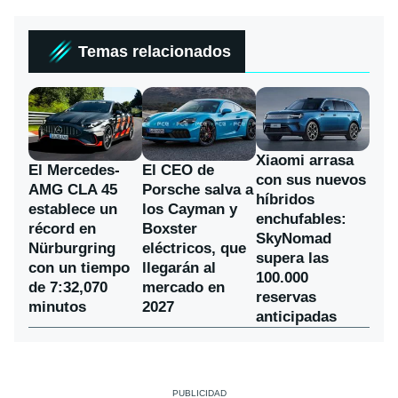
Temas relacionados
Xiaomi arrasa
El Mercedes-
El CEO de
con sus nuevos
AMG CLA 45
Porsche salva a
híbridos
establece un
los Cayman y
enchufables:
récord en
Boxster
SkyNomad
Nürburgring
eléctricos, que
supera las
con un tiempo
llegarán al
100.000
de 7:32,070
mercado en
reservas
minutos
2027
anticipadas