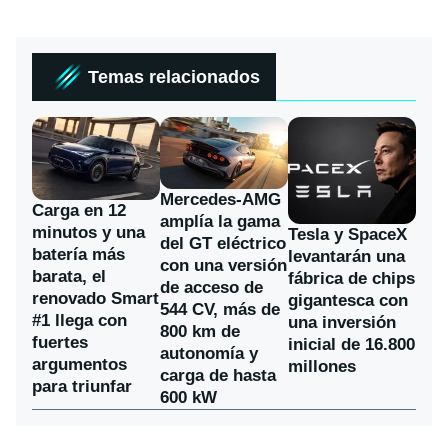
Temas relacionados
Mercedes-AMG
Carga en 12
amplía la gama
minutos y una
Tesla y SpaceX
del GT eléctrico
batería más
levantarán una
con una versión
barata, el
fábrica de chips
de acceso de
renovado Smart
gigantesca con
544 CV, más de
#1 llega con
una inversión
800 km de
fuertes
inicial de 16.800
autonomía y
argumentos
millones
carga de hasta
para triunfar
600 kW