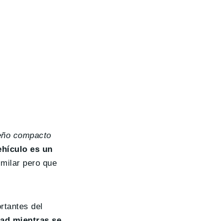
seño compacto
ehículo es un
imilar pero que
rtantes del
dad mientras se