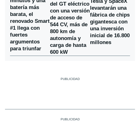
minutos y una
Tesla y SpaceX
del GT eléctrico
batería más
levantarán una
con una versión
barata, el
fábrica de chips
de acceso de
renovado Smart
gigantesca con
544 CV, más de
#1 llega con
una inversión
800 km de
fuertes
inicial de 16.800
autonomía y
argumentos
millones
carga de hasta
para triunfar
600 kW