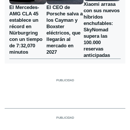
Xiaomi arrasa
El Mercedes-
El CEO de
con sus nuevos
AMG CLA 45
Porsche salva a
híbridos
establece un
los Cayman y
enchufables:
récord en
Boxster
SkyNomad
Nürburgring
eléctricos, que
supera las
con un tiempo
llegarán al
100.000
de 7:32,070
mercado en
reservas
minutos
2027
anticipadas