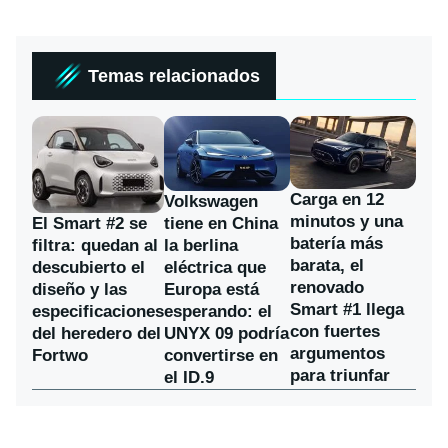
Temas relacionados
Carga en 12
Volkswagen
minutos y una
El Smart #2 se
tiene en China
batería más
filtra: quedan al
la berlina
barata, el
descubierto el
eléctrica que
renovado
diseño y las
Europa está
Smart #1 llega
especificaciones
esperando: el
con fuertes
del heredero del
UNYX 09 podría
argumentos
Fortwo
convertirse en
para triunfar
el ID.9