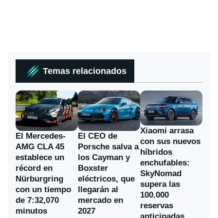
Temas relacionados
Xiaomi arrasa
El Mercedes-
El CEO de
con sus nuevos
AMG CLA 45
Porsche salva a
híbridos
establece un
los Cayman y
enchufables:
récord en
Boxster
SkyNomad
Nürburgring
eléctricos, que
supera las
con un tiempo
llegarán al
100.000
de 7:32,070
mercado en
reservas
minutos
2027
anticipadas