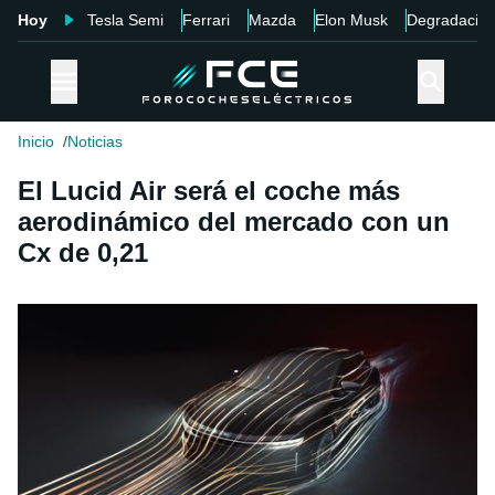
Hoy
Tesla Semi
Ferrari
Mazda
Elon Musk
Degradació
Inicio
Noticias
El Lucid Air será el coche más
aerodinámico del mercado con un
Cx de 0,21