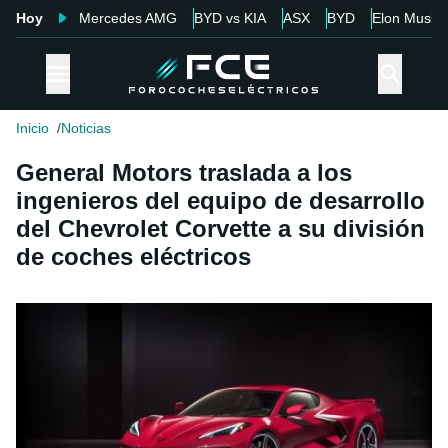
Hoy
Mercedes AMG
BYD vs KIA
ASX
BYD
Elon Musk
Inicio
Noticias
General Motors traslada a los
ingenieros del equipo de desarrollo
del Chevrolet Corvette a su división
de coches eléctricos