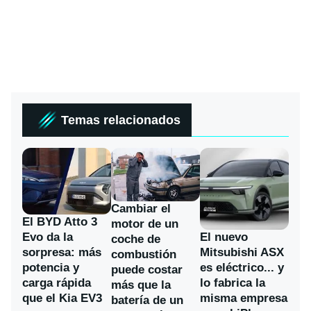
Temas relacionados
Cambiar el
El BYD Atto 3
motor de un
Evo da la
El nuevo
coche de
sorpresa: más
Mitsubishi ASX
combustión
potencia y
es eléctrico... y
puede costar
carga rápida
lo fabrica la
más que la
que el Kia EV3
misma empresa
batería de un