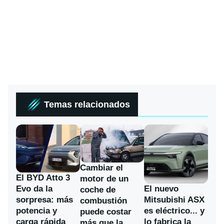
Temas relacionados
Cambiar el
El BYD Atto 3
motor de un
Evo da la
El nuevo
coche de
sorpresa: más
Mitsubishi ASX
combustión
potencia y
es eléctrico... y
puede costar
carga rápida
lo fabrica la
más que la