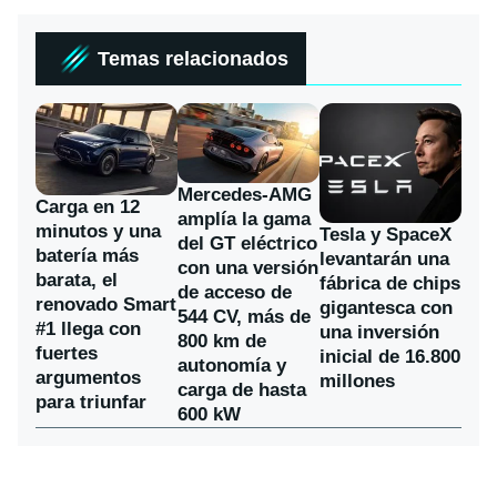
Temas relacionados
Mercedes-AMG
Carga en 12
amplía la gama
minutos y una
Tesla y SpaceX
del GT eléctrico
batería más
levantarán una
con una versión
barata, el
fábrica de chips
de acceso de
renovado Smart
gigantesca con
544 CV, más de
#1 llega con
una inversión
800 km de
fuertes
inicial de 16.800
autonomía y
argumentos
millones
carga de hasta
para triunfar
600 kW