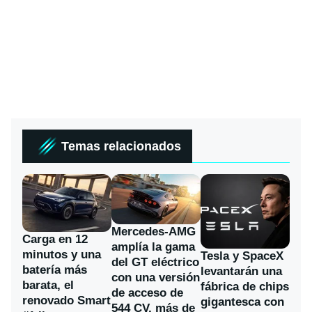
Temas relacionados
Mercedes-AMG
Carga en 12
amplía la gama
minutos y una
Tesla y SpaceX
del GT eléctrico
batería más
levantarán una
con una versión
barata, el
fábrica de chips
de acceso de
renovado Smart
gigantesca con
544 CV, más de