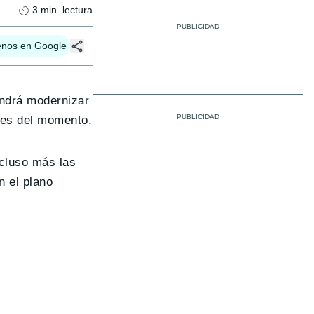
3
min. lectura
enos en Google
ndrá modernizar
ares del momento.
ncluso más las
n el plano