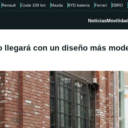
Renault
Coste 100 km
Mazda
BYD batería
Ferrari
EBRO
Noticias
Movilida
o llegará con un diseño más mod