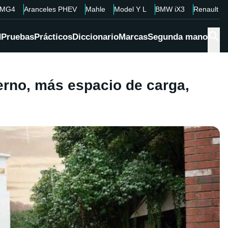
MG4
Aranceles PHEV
Mahle
Model Y L
BMW iX3
Renault 4
d
Pruebas
Prácticos
Diccionario
Marcas
Segunda mano
erno, más espacio de carga,