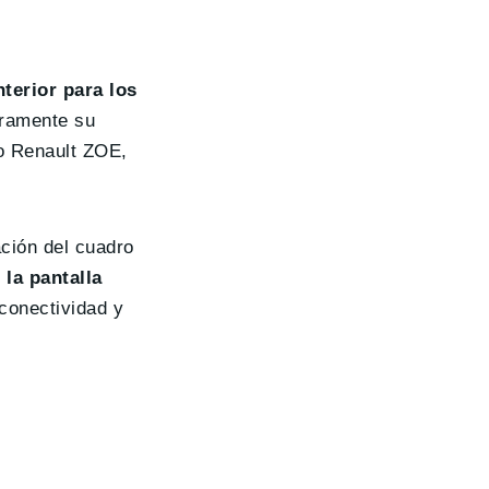
terior para los
eramente su
to Renault ZOE,
ación del cuadro
,
la pantalla
conectividad y