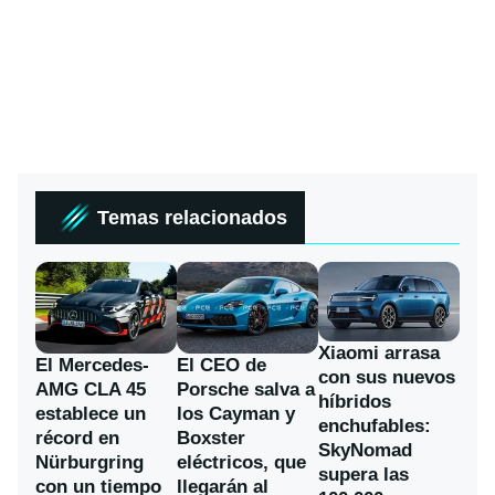
Temas relacionados
Xiaomi arrasa
El Mercedes-
El CEO de
con sus nuevos
AMG CLA 45
Porsche salva a
híbridos
establece un
los Cayman y
enchufables:
récord en
Boxster
SkyNomad
Nürburgring
eléctricos, que
supera las
con un tiempo
llegarán al