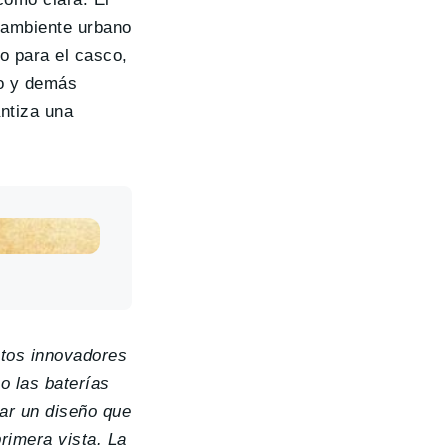
n ambiente urbano
co para el casco,
co y demás
antiza una
tos innovadores
mo las baterías
ear un diseño que
rimera vista. La