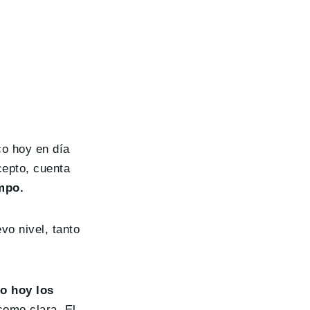
co hoy en día
cepto, cuenta
mpo.
vo nivel, tanto
o hoy los
como clara. El