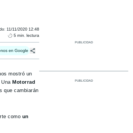
ado
:
11/11/2020 12:48
5
min. lectura
enos en Google
 nos mostró un
d. Una
Motorrad
os que cambiarán
orte como
un