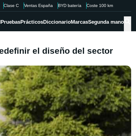
Clase C
Ventas España
BYD batería
Coste 100 km
d
Pruebas
Prácticos
Diccionario
Marcas
Segunda mano
definir el diseño del sector