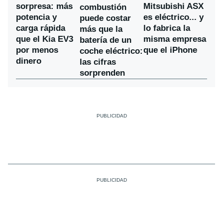
sorpresa: más
Mitsubishi ASX
combustión
potencia y
es eléctrico... y
puede costar
carga rápida
lo fabrica la
más que la
que el Kia EV3
misma empresa
batería de un
por menos
que el iPhone
coche eléctrico:
dinero
las cifras
sorprenden