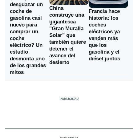
desguazar un
China
coche de
Francia hace
construye una
gasolina casi
historia: los
gigantesca
nuevo para
coches
"Gran Muralla
comprar un
eléctricos ya
Solar" que
coche
venden más
también quiere
eléctrico? Un
que los
detener el
estudio
gasolina y el
avance del
desmonta uno
diésel juntos
desierto
de los grandes
mitos