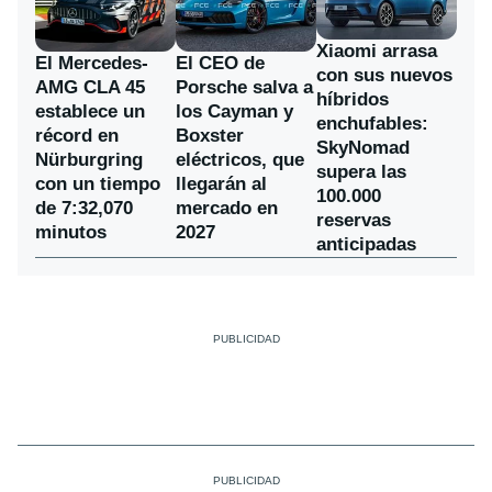
Xiaomi arrasa
El Mercedes-
El CEO de
con sus nuevos
AMG CLA 45
Porsche salva a
híbridos
establece un
los Cayman y
enchufables:
récord en
Boxster
SkyNomad
Nürburgring
eléctricos, que
supera las
con un tiempo
llegarán al
100.000
de 7:32,070
mercado en
reservas
minutos
2027
anticipadas