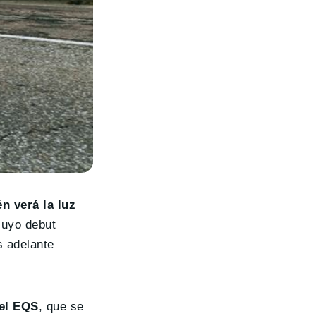
n verá la luz
cuyo debut
s adelante
 el EQS
, que se