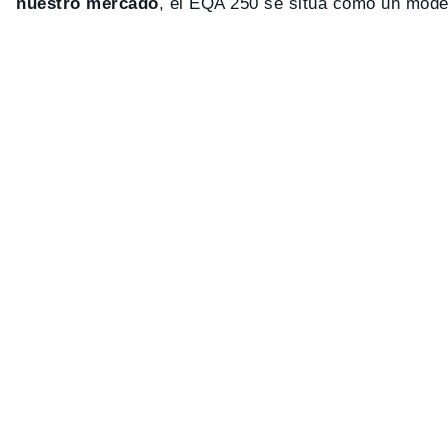
nuestro mercado
, el EQA 250 se sitúa como un model