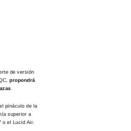
erte de versión
EQC,
propondrá
lazas
.
el pináculo de la
ía superior a
o el Lucid Air.