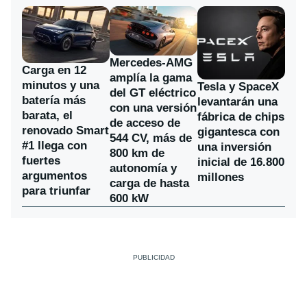
Mercedes-AMG
Carga en 12
amplía la gama
minutos y una
Tesla y SpaceX
del GT eléctrico
batería más
levantarán una
con una versión
barata, el
fábrica de chips
de acceso de
renovado Smart
gigantesca con
544 CV, más de
#1 llega con
una inversión
800 km de
fuertes
inicial de 16.800
autonomía y
argumentos
millones
carga de hasta
para triunfar
600 kW