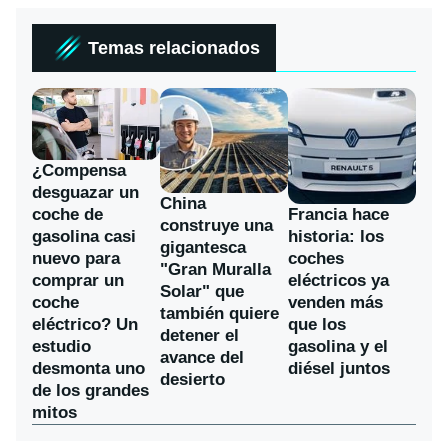
Temas relacionados
¿Compensa
desguazar un
China
coche de
Francia hace
construye una
gasolina casi
historia: los
gigantesca
nuevo para
coches
"Gran Muralla
comprar un
eléctricos ya
Solar" que
coche
venden más
también quiere
eléctrico? Un
que los
detener el
estudio
gasolina y el
avance del
desmonta uno
diésel juntos
desierto
de los grandes
mitos