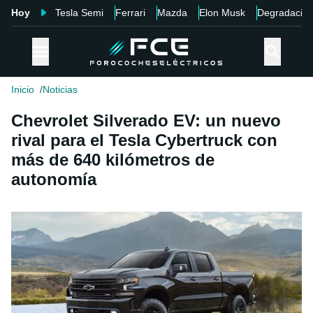
Hoy
Tesla Semi
Ferrari
Mazda
Elon Musk
Degradació
Inicio
Noticias
Chevrolet Silverado EV: un nuevo
rival para el Tesla Cybertruck con
más de 640 kilómetros de
autonomía