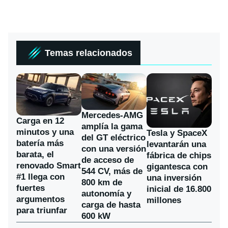
Temas relacionados
Mercedes-AMG
Carga en 12
amplía la gama
minutos y una
Tesla y SpaceX
del GT eléctrico
batería más
levantarán una
con una versión
barata, el
fábrica de chips
de acceso de
renovado Smart
gigantesca con
544 CV, más de
#1 llega con
una inversión
800 km de
fuertes
inicial de 16.800
autonomía y
argumentos
millones
carga de hasta
para triunfar
600 kW