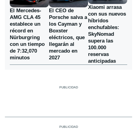
Xiaomi arrasa
El Mercedes-
El CEO de
con sus nuevos
AMG CLA 45
Porsche salva a
híbridos
establece un
los Cayman y
enchufables:
récord en
Boxster
SkyNomad
Nürburgring
eléctricos, que
supera las
con un tiempo
llegarán al
100.000
de 7:32,070
mercado en
reservas
minutos
2027
anticipadas