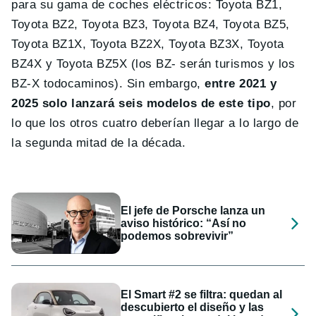
para su gama de coches eléctricos: Toyota BZ1,
Toyota BZ2, Toyota BZ3, Toyota BZ4, Toyota BZ5,
Toyota BZ1X, Toyota BZ2X, Toyota BZ3X, Toyota
BZ4X y Toyota BZ5X (los BZ- serán turismos y los
BZ-X todocaminos). Sin embargo,
entre 2021 y
2025 solo lanzará seis modelos de este tipo
, por
lo que los otros cuatro deberían llegar a lo largo de
la segunda mitad de la década.
El jefe de Porsche lanza un
aviso histórico: “Así no
podemos sobrevivir”
El Smart #2 se filtra: quedan al
descubierto el diseño y las