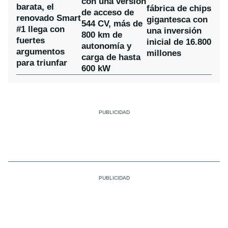
con una versión
barata, el
fábrica de chips
de acceso de
renovado Smart
gigantesca con
544 CV, más de
#1 llega con
una inversión
800 km de
fuertes
inicial de 16.800
autonomía y
argumentos
millones
carga de hasta
para triunfar
600 kW