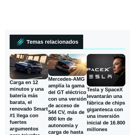
Temas relacionados
Mercedes-AMG
Carga en 12
amplía la gama
minutos y una
Tesla y SpaceX
del GT eléctrico
batería más
levantarán una
con una versión
barata, el
fábrica de chips
de acceso de
renovado Smart
gigantesca con
544 CV, más de
#1 llega con
una inversión
800 km de
fuertes
inicial de 16.800
autonomía y
argumentos
millones
carga de hasta