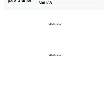
para triunfar
600 kW