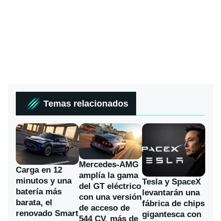
Temas relacionados
Mercedes-AMG
Carga en 12
amplía la gama
minutos y una
Tesla y SpaceX
del GT eléctrico
batería más
levantarán una
con una versión
barata, el
fábrica de chips
de acceso de
renovado Smart
gigantesca con
544 CV, más de