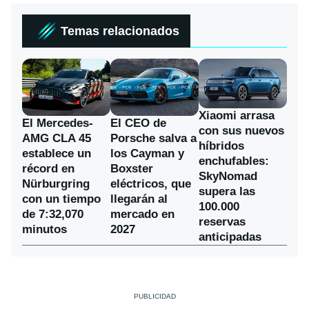
Temas relacionados
Xiaomi arrasa
El Mercedes-
El CEO de
con sus nuevos
AMG CLA 45
Porsche salva a
híbridos
establece un
los Cayman y
enchufables:
récord en
Boxster
SkyNomad
Nürburgring
eléctricos, que
supera las
con un tiempo
llegarán al
100.000
de 7:32,070
mercado en
reservas
minutos
2027
anticipadas