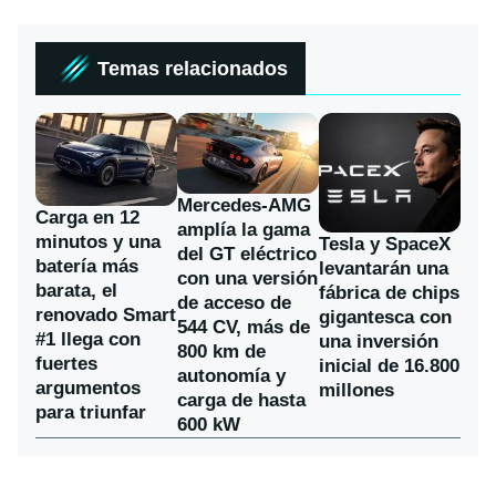
Temas relacionados
Mercedes-AMG
Carga en 12
amplía la gama
minutos y una
Tesla y SpaceX
del GT eléctrico
batería más
levantarán una
con una versión
barata, el
fábrica de chips
de acceso de
renovado Smart
gigantesca con
544 CV, más de
#1 llega con
una inversión
800 km de
fuertes
inicial de 16.800
autonomía y
argumentos
millones
carga de hasta
para triunfar
600 kW