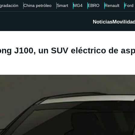
gradación
China petróleo
Smart
MG4
EBRO
Renault
Ford
Noticias
Movilida
g J100, un SUV eléctrico de asp