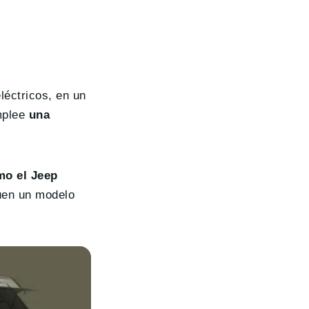
léctricos, en un
emplee
una
mo el Jeep
uen un modelo