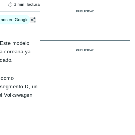
3
min. lectura
enos en Google
 Este modelo
ma coreana ya
rcado.
e como
 segmento D, un
 el Volkswagen