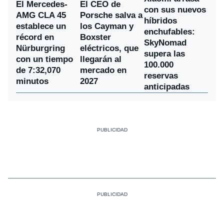
El Mercedes-
El CEO de
con sus nuevos
AMG CLA 45
Porsche salva a
híbridos
establece un
los Cayman y
enchufables:
récord en
Boxster
SkyNomad
Nürburgring
eléctricos, que
supera las
con un tiempo
llegarán al
100.000
de 7:32,070
mercado en
reservas
minutos
2027
anticipadas