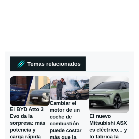
Temas relacionados
Cambiar el
El BYD Atto 3
motor de un
Evo da la
El nuevo
coche de
sorpresa: más
Mitsubishi ASX
combustión
potencia y
es eléctrico... y
puede costar
carga rápida
lo fabrica la
más que la