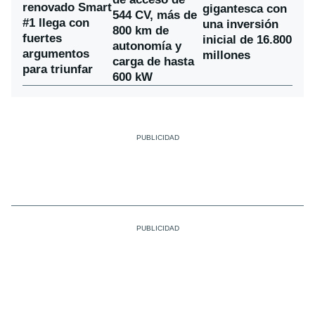
renovado Smart
gigantesca con
544 CV, más de
#1 llega con
una inversión
800 km de
fuertes
inicial de 16.800
autonomía y
argumentos
millones
carga de hasta
para triunfar
600 kW