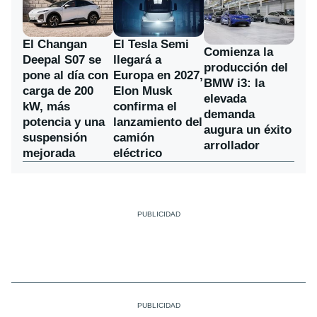
El Changan
El Tesla Semi
Comienza la
Deepal S07 se
llegará a
producción del
pone al día con
Europa en 2027,
BMW i3: la
carga de 200
Elon Musk
elevada
kW, más
confirma el
demanda
potencia y una
lanzamiento del
augura un éxito
suspensión
camión
arrollador
mejorada
eléctrico