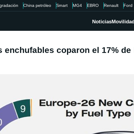
gradación
China petróleo
Smart
MG4
EBRO
Renault
Ford
Noticias
Movilida
os enchufables coparon el 17% de