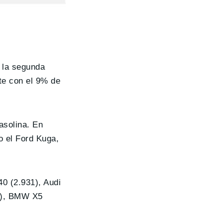
 la segunda
nte con el 9% de
asolina. En
o el Ford Kuga,
0 (2.931), Audi
97), BMW X5