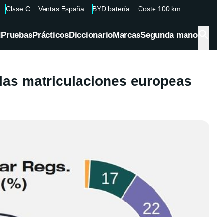
Clase C
Ventas España
BYD batería
Coste 100 km
d
Pruebas
Prácticos
Diccionario
Marcas
Segunda mano
 las matriculaciones europeas