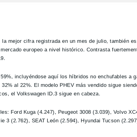
 mejor cifra registrada en un mes de julio, también es
l mercado europeo a nivel histórico. Contrasta fuerteme
19.
 59%, incluyéndose aquí los híbridos no enchufables a g
del 32% al 22%. El modelo PHEV más vendido sigue siend
icos, el Volkswagen ID.3 sigue en cabeza.
les: Ford Kuga (4.247), Peugeot 3008 (3.039), Volvo XC4
ie 3 (2.762), SEAT León (2.594), Hyundai Tucson (2.2