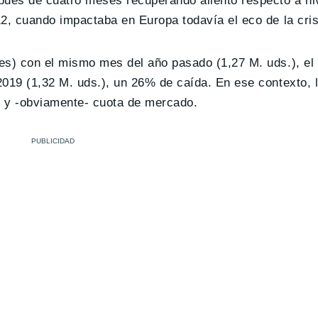
pués de cuatro meses recuperando aliento respecto a ni
2, cuando impactaba en Europa todavía el eco de la cris
des) con el mismo mes del año pasado (1,27 M. uds.), e
2019 (1,32 M. uds.), un 26% de caída. En ese contexto, 
n y -obviamente- cuota de mercado.