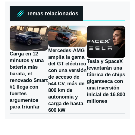
Temas relacionados
Mercedes-AMG
Carga en 12
amplía la gama
minutos y una
Tesla y SpaceX
del GT eléctrico
batería más
levantarán una
con una versión
barata, el
fábrica de chips
de acceso de
renovado Smart
gigantesca con
544 CV, más de
#1 llega con
una inversión
800 km de
fuertes
inicial de 16.800
autonomía y
argumentos
millones
carga de hasta
para triunfar
600 kW