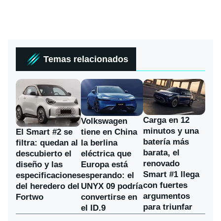
Temas relacionados
Carga en 12
Volkswagen
minutos y una
El Smart #2 se
tiene en China
batería más
filtra: quedan al
la berlina
barata, el
descubierto el
eléctrica que
renovado
diseño y las
Europa está
Smart #1 llega
especificaciones
esperando: el
con fuertes
del heredero del
UNYX 09 podría
argumentos
Fortwo
convertirse en
para triunfar
el ID.9