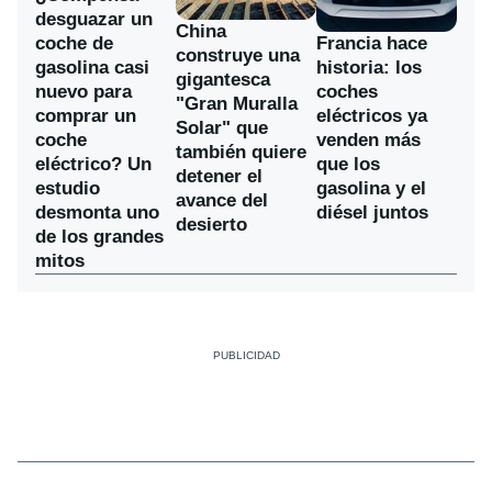
desguazar un
China
coche de
Francia hace
construye una
gasolina casi
historia: los
gigantesca
nuevo para
coches
"Gran Muralla
comprar un
eléctricos ya
Solar" que
coche
venden más
también quiere
eléctrico? Un
que los
detener el
estudio
gasolina y el
avance del
desmonta uno
diésel juntos
desierto
de los grandes
mitos