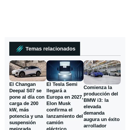
Temas relacionados
El Changan
El Tesla Semi
Comienza la
Deepal S07 se
llegará a
producción del
pone al día con
Europa en 2027,
BMW i3: la
carga de 200
Elon Musk
elevada
kW, más
confirma el
demanda
potencia y una
lanzamiento del
augura un éxito
suspensión
camión
arrollador
mejorada
eléctrico