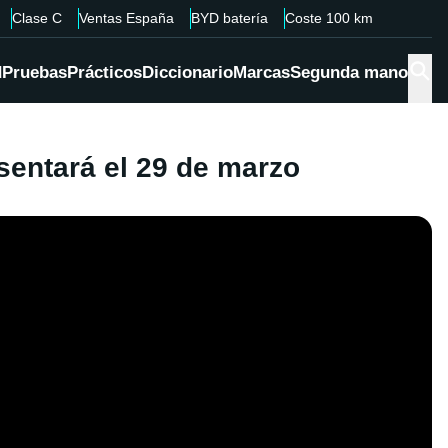
Clase C
Ventas España
BYD batería
Coste 100 km
d
Pruebas
Prácticos
Diccionario
Marcas
Segunda mano
esentará el 29 de marzo