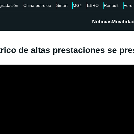
gradación
China petróleo
Smart
MG4
EBRO
Renault
Ford
Noticias
Movilida
trico de altas prestaciones se pr