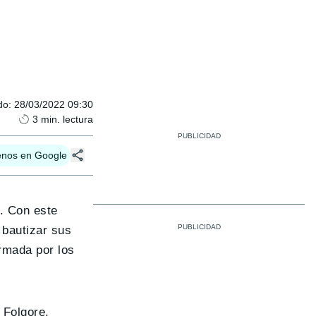
do
:
28/03/2022 09:30
3
min. lectura
enos en Google
. Con este
 bautizar sus
rmada por los
e Folgore.