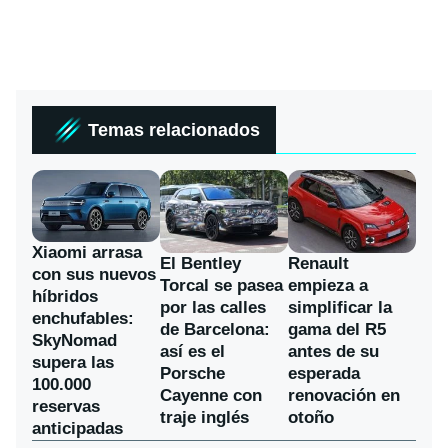
Temas relacionados
Xiaomi arrasa
El Bentley
Renault
con sus nuevos
Torcal se pasea
empieza a
híbridos
por las calles
simplificar la
enchufables:
de Barcelona:
gama del R5
SkyNomad
así es el
antes de su
supera las
Porsche
esperada
100.000
Cayenne con
renovación en
reservas
traje inglés
otoño
anticipadas