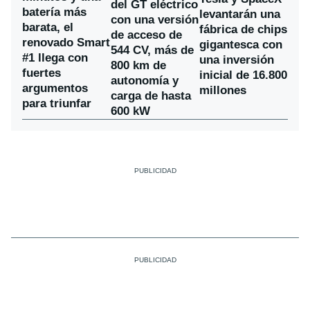
del GT eléctrico
batería más
levantarán una
con una versión
barata, el
fábrica de chips
de acceso de
renovado Smart
gigantesca con
544 CV, más de
#1 llega con
una inversión
800 km de
fuertes
inicial de 16.800
autonomía y
argumentos
millones
carga de hasta
para triunfar
600 kW