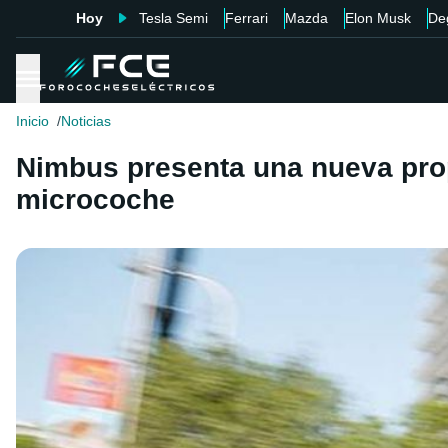
Hoy
Tesla Semi
Ferrari
Mazda
Elon Musk
De
Inicio
Noticias
Nimbus presenta una nueva prop
microcoche