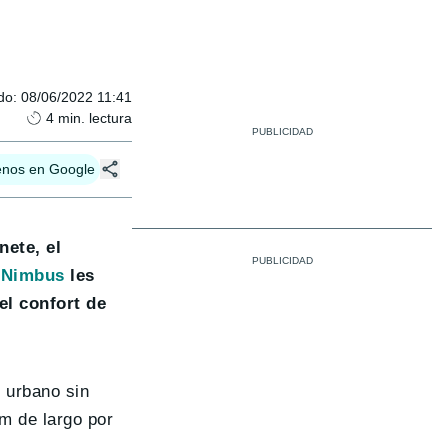
do
:
08/06/2022 11:41
4
min. lectura
enos en Google
nete, el
a
Nimbus
les
el confort de
o urbano sin
m de largo por