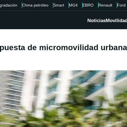
gradación
China petróleo
Smart
MG4
EBRO
Renault
Ford
Noticias
Movilida
uesta de micromovilidad urbana e