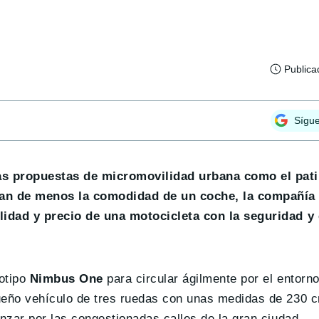
Publica
Sígu
as propuestas de micromovilidad urbana como el pati
chan de menos la comodidad de un coche, la compañí
lidad y precio de una motocicleta con la seguridad y 
otipo
Nimbus One
para circular ágilmente por el entorn
eño vehículo de tres ruedas con unas medidas de 230 c
nzar por las congestionadas calles de la gran ciudad.