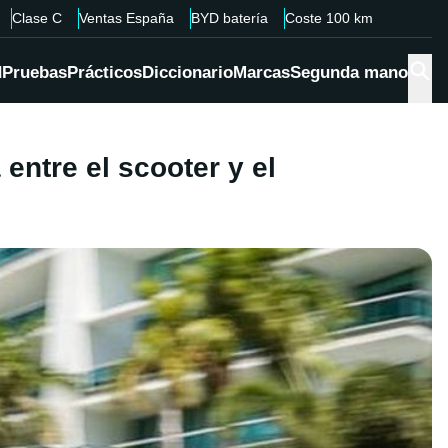
Clase C
Ventas España
BYD batería
Coste 100 km
d
Pruebas
Prácticos
Diccionario
Marcas
Segunda mano
ntre el scooter y el