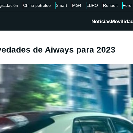
gradación
China petróleo
Smart
MG4
EBRO
Renault
Ford
Noticias
Movilida
ovedades de Aiways para 2023