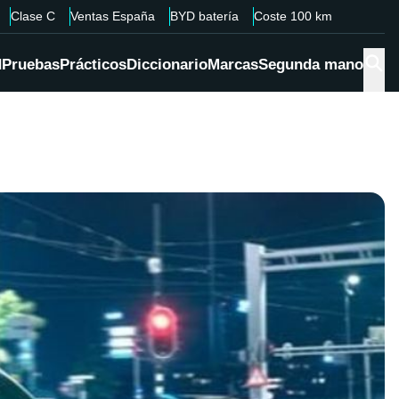
Clase C
Ventas España
BYD batería
Coste 100 km
d
Pruebas
Prácticos
Diccionario
Marcas
Segunda mano