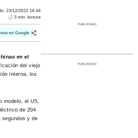
do
:
23/12/2022 16:44
3
min. lectura
enos en Google
hinas en el
icación del viejo
ón interna, los
o modelo, el U5,
éctrico de 204
5 segundos y de