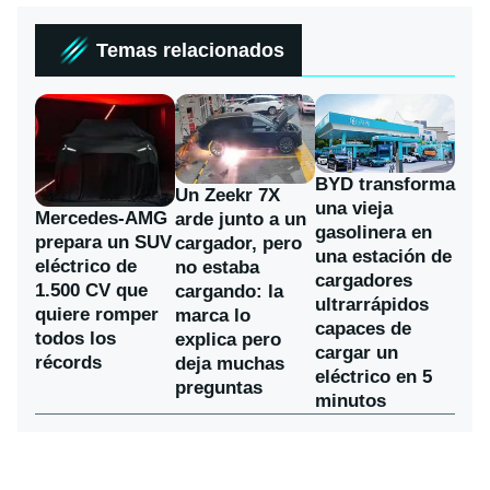
Temas relacionados
BYD transforma
Un Zeekr 7X
una vieja
Mercedes-AMG
arde junto a un
gasolinera en
prepara un SUV
cargador, pero
una estación de
eléctrico de
no estaba
cargadores
1.500 CV que
cargando: la
ultrarrápidos
quiere romper
marca lo
capaces de
todos los
explica pero
cargar un
récords
deja muchas
eléctrico en 5
preguntas
minutos