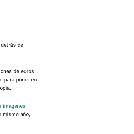
 detrás de
llones de euros
te para poner en
opia.
de imágenes
te mismo año,