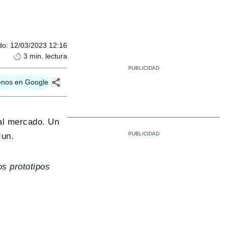
do
:
12/03/2023 12:16
3
min. lectura
enos en Google
l mercado. Un
Jun.
os prototipos