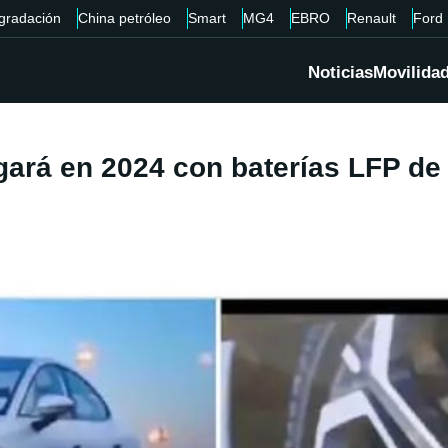
gradación
China petróleo
Smart
MG4
EBRO
Renault
Ford
Noticias
Movilida
egará en 2024 con baterías LFP d