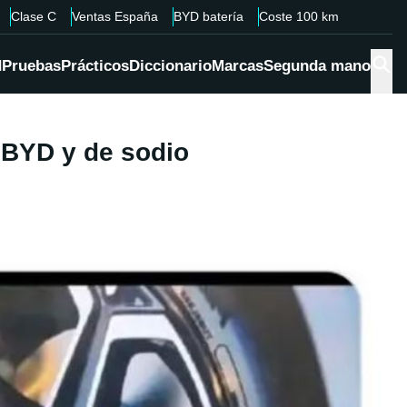
Clase C
Ventas España
BYD batería
Coste 100 km
d
Pruebas
Prácticos
Diccionario
Marcas
Segunda mano
e BYD y de sodio