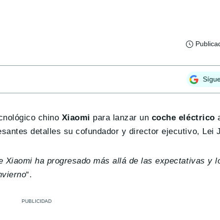
Publica
Sígu
cnológico chino
Xiaomi
para lanzar un
coche eléctrico
a
antes detalles su cofundador y director ejecutivo, Lei 
e Xiaomi ha progresado más allá de las expectativas y l
nvierno
“.