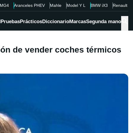
MG4
Aranceles PHEV
Mahle
Model Y L
BMW iX3
Renault 4
d
Pruebas
Prácticos
Diccionario
Marcas
Segunda mano
ción de vender coches térmicos