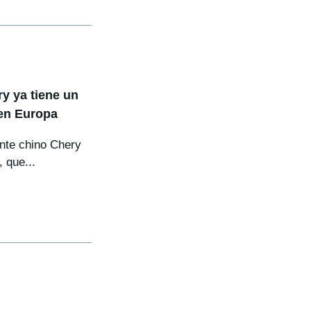
ry ya tiene un
 en Europa
ante chino Chery
 que...