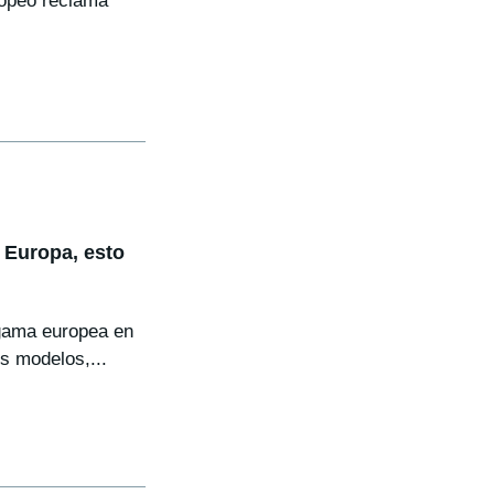
opeo reclama
 Europa, esto
 gama europea en
s modelos,...