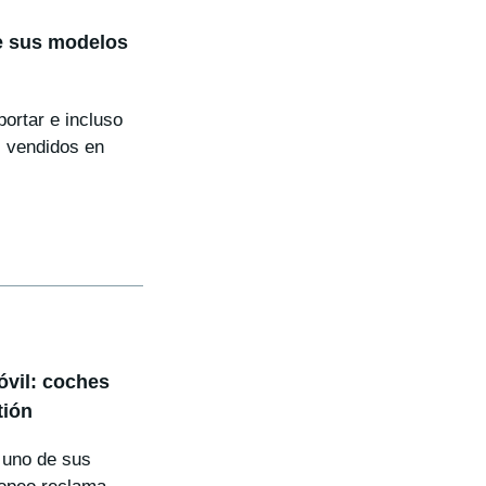
e sus modelos
ortar e incluso
s vendidos en
óvil: coches
tión
a uno de sus