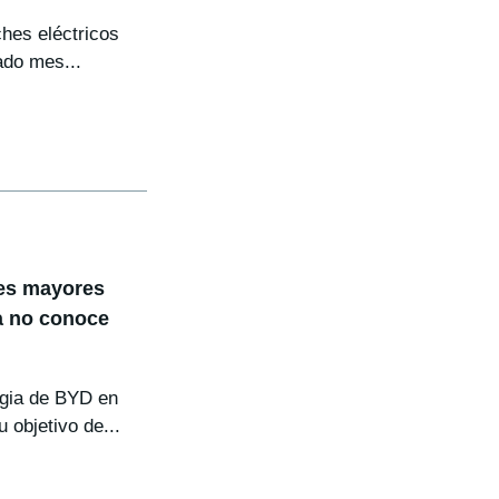
hes eléctricos
do mes...
res mayores
a no conoce
tegia de BYD en
 objetivo de...