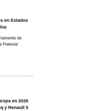
es en Estados
ina
artamento de
a Polestar
uropa en 2026
oq y Renault 5