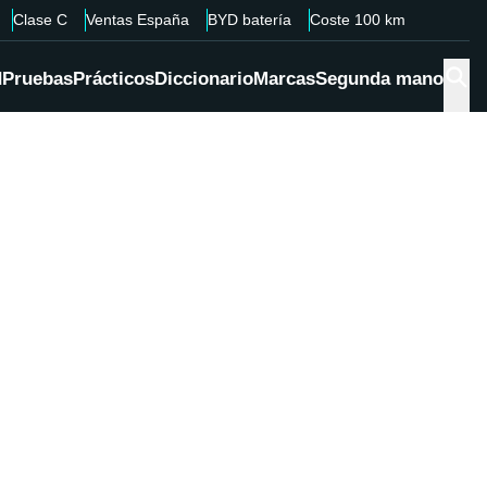
Clase C
Ventas España
BYD batería
Coste 100 km
d
Pruebas
Prácticos
Diccionario
Marcas
Segunda mano