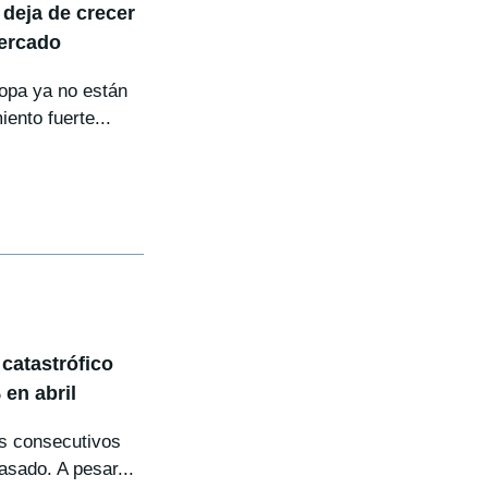
 deja de crecer
mercado
opa ya no están
ento fuerte...
 catastrófico
en abril
es consecutivos
asado. A pesar...